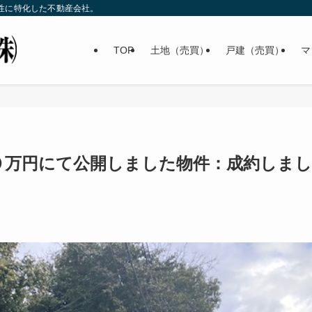
性に特化した不動産会社。
TOP
土地（売買）
戸建（売買）
マ
０万円にて公開しました物件：成約しまし