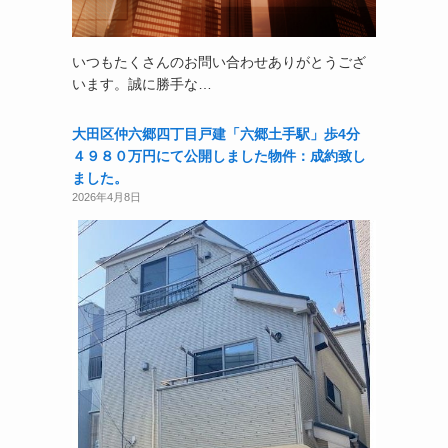
いつもたくさんのお問い合わせありがとうござ
います。誠に勝手な…
大田区仲六郷四丁目戸建「六郷土手駅」歩4分
４９８０万円にて公開しました物件：成約致し
ました。
2026年4月8日