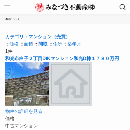
ホーム
カテゴリ：マンション（売買）
価格
面積
間取
住所
築年月
1件
和光市白子２丁目DIKマンション和光D棟１７８０万円
物件の詳細を見る
価格
中古マンション