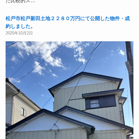
た比較的ス…
松⼾市松⼾新⽥土地２２８０万円にて公開した物件・成
約しました。
2025年10月2日